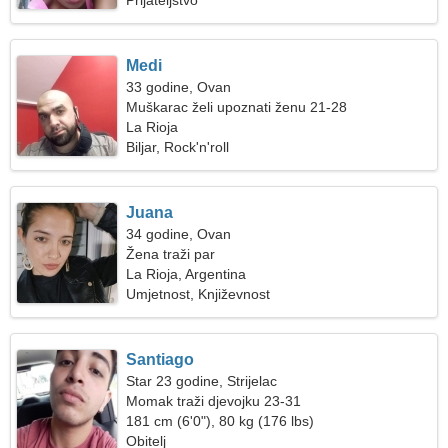
Prijateljstvo
Medi
33 godine, Ovan
Muškarac želi upoznati ženu 21-28
La Rioja
Biljar, Rock'n'roll
Juana
34 godine, Ovan
Žena traži par
La Rioja, Argentina
Umjetnost, Književnost
Santiago
Star 23 godine, Strijelac
Momak traži djevojku 23-31
181 cm (6'0"), 80 kg (176 lbs)
Obitelj