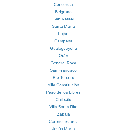
Concordia
Belgrano
San Rafael
Santa María
Luján
Campana
Gualeguaychú
Orán
General Roca
San Francisco
Río Tercero
Villa Constitución
Paso de los Libres
Chilecito
Villa Santa Rita
Zapala
Coronel Suárez
Jesús María