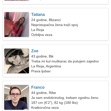
Tatiana
24 godine, Blizanci
Nepristupačna žena traži spoj
La Rioja
Ozbiljna veza
Zoe
43 godine, Bik
Treba mi kul muškarac da putujem zajedno
La Rioja, Argentina
Prava ljubav
Franco
44 godine, Ribe
Ja sam endokrinolog, trebam zgodnu ženu
187 cm (6'2"), 82 kg (180 lbs)
Kratkoročna veza