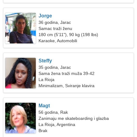
Jorge
36 godina, Jarac
Samac traži ženu
180 cm (5'11"), 90 kg (198 lbs)
Karaoke, Automobili
Steffy
35 godina, Jarac
Sama žena traži muža 39-42
La Rioja
Minimalizam, Sviranje klavira
Magt
56 godina, Rak
Zanimaju me skateboarding i glazba
La Rioja, Argentina
Brak