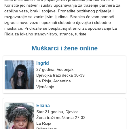
Koristite jedinstveni sustav upoznavanja za traženje partnera za
ozbiljne veze, brak i spojeve. Pronađite pozitivnog prijatelja i
razgovarajte sa zanimljivim ljudima. Stranica će vam pomoći
izgraditi nove veze i upoznati slobodne djevojke i slobodne
muškarce. Pridružite se besplatnoj stranici za upoznavanje La
Rioja za lokalno stanovništvo, strance, turiste.
Muškarci i žene online
Ingrid
27 godina, Vodenjak
Djevojka traži dečka 30-39
La Rioja, Argentina
Vjenčanje
Eliana
Star 21 godinu, Djevica
Žena traži muškarca 27-32
La Rioja