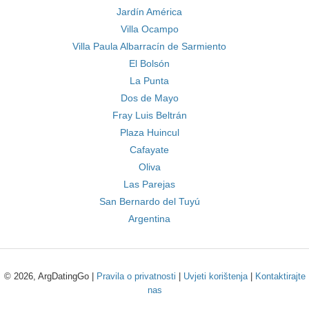
Jardín América
Villa Ocampo
Villa Paula Albarracín de Sarmiento
El Bolsón
La Punta
Dos de Mayo
Fray Luis Beltrán
Plaza Huincul
Cafayate
Oliva
Las Parejas
San Bernardo del Tuyú
Argentina
© 2026, ArgDatingGo |
Pravila o privatnosti
|
Uvjeti korištenja
|
Kontaktirajte
nas