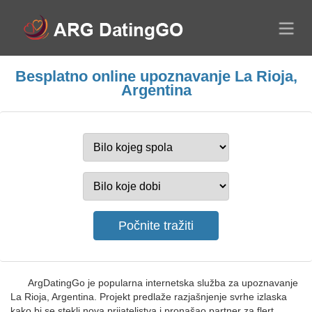
Besplatno online upoznavanje La Rioja,
Argentina
ArgDatingGo je popularna internetska služba za upoznavanje
La Rioja, Argentina. Projekt predlaže razjašnjenje svrhe izlaska
kako bi se stekli nova prijateljstva i pronašao partner za flert.