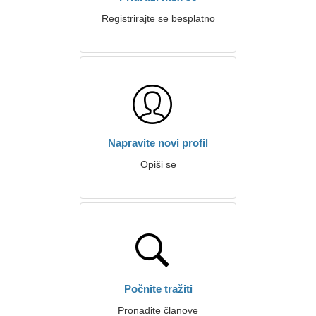
Registrirajte se besplatno
Napravite novi profil
Opiši se
Počnite tražiti
Pronađite članove