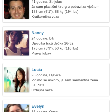
41 godina, Strijelac
Ja sam plastični kirurg u potrazi za vještom
ženom
183 cm (6'1"), 88 kg (194 lbs)
Kratkoročna veza
Nancy
24 godine, Bik
Djevojka traži dečka 26-32
175 cm (5'9"), 53 kg (116 lbs)
Prava ljubav
Lucia
25 godina, Djevica
Vidimo se uskoro, ja sam šarmantna žena
La Plata
Ozbiljna veza
Evelyn
35 godina, Ovan