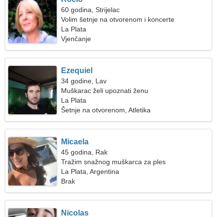
60 godina, Strijelac
Volim šetnje na otvorenom i koncerte
La Plata
Vjenčanje
Ezequiel
34 godine, Lav
Muškarac želi upoznati ženu
La Plata
Šetnje na otvorenom, Atletika
Micaela
45 godina, Rak
Tražim snažnog muškarca za ples
La Plata, Argentina
Brak
Nicolas