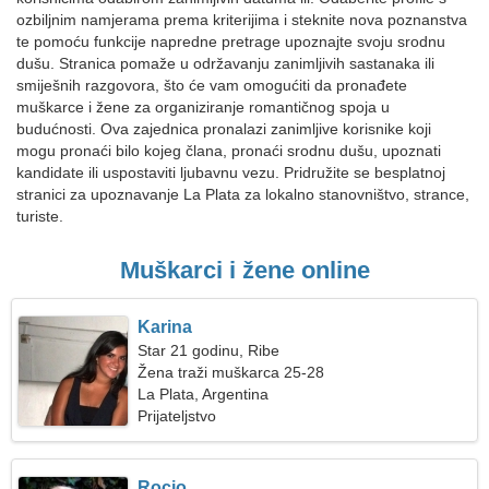
ozbiljnim namjerama prema kriterijima i steknite nova poznanstva
te pomoću funkcije napredne pretrage upoznajte svoju srodnu
dušu. Stranica pomaže u održavanju zanimljivih sastanaka ili
smiješnih razgovora, što će vam omogućiti da pronađete
muškarce i žene za organiziranje romantičnog spoja u
budućnosti. Ova zajednica pronalazi zanimljive korisnike koji
mogu pronaći bilo kojeg člana, pronaći srodnu dušu, upoznati
kandidate ili uspostaviti ljubavnu vezu. Pridružite se besplatnoj
stranici za upoznavanje La Plata za lokalno stanovništvo, strance,
turiste.
Muškarci i žene online
Karina
Star 21 godinu, Ribe
Žena traži muškarca 25-28
La Plata, Argentina
Prijateljstvo
Rocio