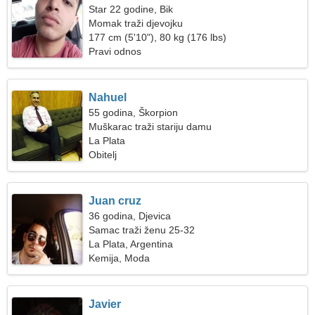
Star 22 godine, Bik
Momak traži djevojku
177 cm (5'10"), 80 kg (176 lbs)
Pravi odnos
Nahuel
55 godina, Škorpion
Muškarac traži stariju damu
La Plata
Obitelj
Juan cruz
36 godina, Djevica
Samac traži ženu 25-32
La Plata, Argentina
Kemija, Moda
Javier