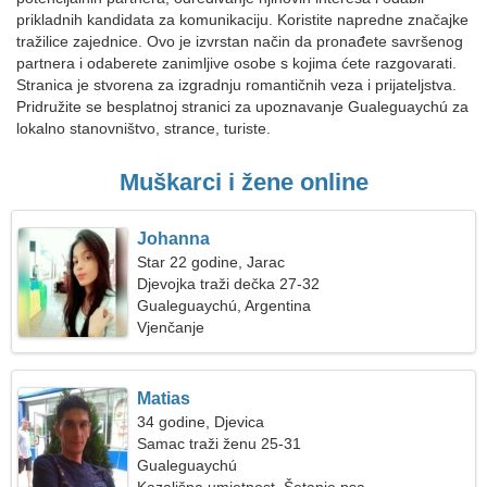
prikladnih kandidata za komunikaciju. Koristite napredne značajke
tražilice zajednice. Ovo je izvrstan način da pronađete savršenog
partnera i odaberete zanimljive osobe s kojima ćete razgovarati.
Stranica je stvorena za izgradnju romantičnih veza i prijateljstva.
Pridružite se besplatnoj stranici za upoznavanje Gualeguaychú za
lokalno stanovništvo, strance, turiste.
Muškarci i žene online
Johanna
Star 22 godine, Jarac
Djevojka traži dečka 27-32
Gualeguaychú, Argentina
Vjenčanje
Matias
34 godine, Djevica
Samac traži ženu 25-31
Gualeguaychú