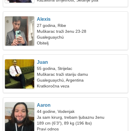
Kazališna umjetnost, Šetanje psa
Alexis
27 godina, Ribe
Muškarac traži ženu 23-28
Gualeguaychú
Obitelj
Juan
55 godina, Strijelac
Muškarac traži stariju damu
Gualeguaychú, Argentina
Kratkoročna veza
Aaron
44 godine, Vodenjak
Ja sam kirurg, trebam ljubaznu ženu
189 cm (6'3"), 89 kg (196 lbs)
Pravi odnos