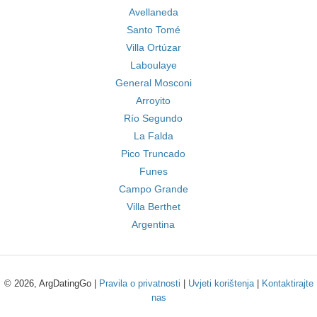
Avellaneda
Santo Tomé
Villa Ortúzar
Laboulaye
General Mosconi
Arroyito
Río Segundo
La Falda
Pico Truncado
Funes
Campo Grande
Villa Berthet
Argentina
© 2026, ArgDatingGo |
Pravila o privatnosti
|
Uvjeti korištenja
|
Kontaktirajte
nas