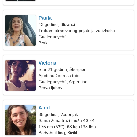
Paula
43 godine, Blizanci
Trebam strastvenog prijatelja za izlaske
Gualeguaychú
Brak
Victoria
Star 21 godinu, Škorpion
Apetitna žena za tebe
Gualeguaychú, Argentina
Prava ljubav
Abril
35 godina, Vodenjak
Sama žena traži muža 40-44
175 cm (5'9"), 63 kg (138 lbs)
Body-building, Bicikl