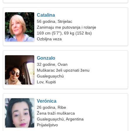
Catalina
56 godina, Strijelac
Zanimaju me putovanja i rolanje
169 cm (5'7"), 69 kg (152 lbs)
Ozbiljna veza
Gonzalo
32 godine, Ovan
Muškarac želi upoznati ženu
Gualeguaychú
Lov, Kupiti
Verónica
26 godina, Ribe
Žena traži muškarca
Gualeguaychú, Argentina
Prijateljstvo