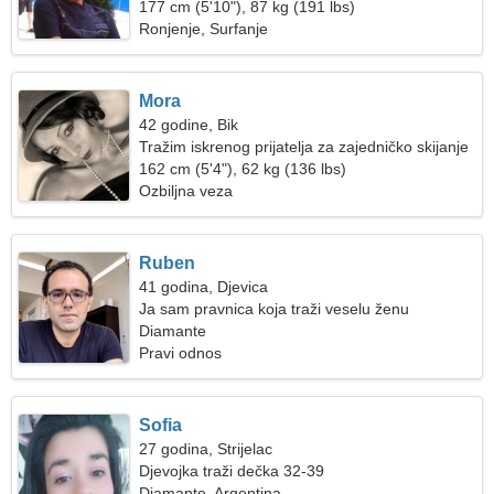
177 cm (5'10"), 87 kg (191 lbs)
Ronjenje, Surfanje
Mora
42 godine, Bik
Tražim iskrenog prijatelja za zajedničko skijanje
162 cm (5'4"), 62 kg (136 lbs)
Ozbiljna veza
Ruben
41 godina, Djevica
Ja sam pravnica koja traži veselu ženu
Diamante
Pravi odnos
Sofia
27 godina, Strijelac
Djevojka traži dečka 32-39
Diamante, Argentina