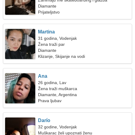
Zanimaju me skateboarding i glazba
Diamante
Prijateljstvo
Martina
31 godina, Vodenjak
Žena traži par
Diamante
Klizanje, Skijanje na vodi
Ana
26 godina, Lav
Žena traži muškarca
Diamante, Argentina
Prava ljubav
Darío
32 godine, Vodenjak
Muškarac želi upoznati ženu