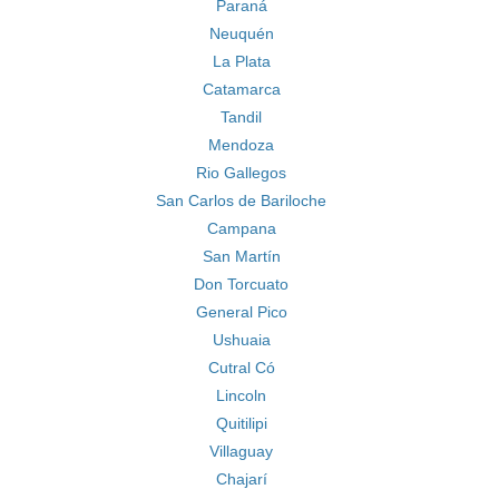
Paraná
Neuquén
La Plata
Catamarca
Tandil
Mendoza
Rio Gallegos
San Carlos de Bariloche
Campana
San Martín
Don Torcuato
General Pico
Ushuaia
Cutral Có
Lincoln
Quitilipi
Villaguay
Chajarí