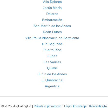
Villa Dolores
Jesús María
Dolores
Embarcación
San Martín de los Andes
Deán Funes
Villa Paula Albarracín de Sarmiento
Río Segundo
Puerto Rico
Funes
Las Varillas
Quimilí
Junín de los Andes
El Quebrachal
Argentina
© 2026, ArgDatingGo |
Pravila o privatnosti
|
Uvjeti korištenja
|
Kontaktirajte