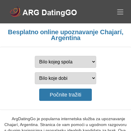
Besplatno online upoznavanje Chajarí,
Argentina
ArgDatingGo je popularna internetska služba za upoznavanje
Chajarí, Argentina. Stranica će vam pomoći u ugodnom razgovoru
s drugim korisnicima i pronalasku idealnih kandidata za brak. Ova