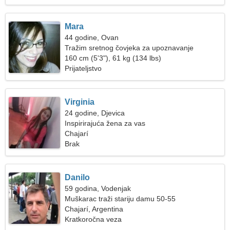
Mara
44 godine, Ovan
Tražim sretnog čovjeka za upoznavanje
160 cm (5'3"), 61 kg (134 lbs)
Prijateljstvo
Virginia
24 godine, Djevica
Inspirirajuća žena za vas
Chajarí
Brak
Danilo
59 godina, Vodenjak
Muškarac traži stariju damu 50-55
Chajarí, Argentina
Kratkoročna veza