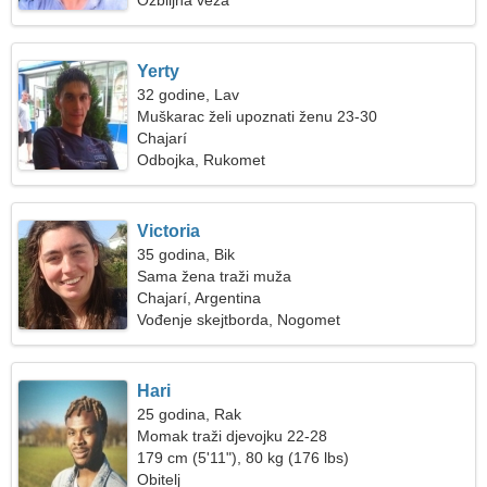
Ozbiljna veza
Yerty
32 godine, Lav
Muškarac želi upoznati ženu 23-30
Chajarí
Odbojka, Rukomet
Victoria
35 godina, Bik
Sama žena traži muža
Chajarí, Argentina
Vođenje skejtborda, Nogomet
Hari
25 godina, Rak
Momak traži djevojku 22-28
179 cm (5'11"), 80 kg (176 lbs)
Obitelj