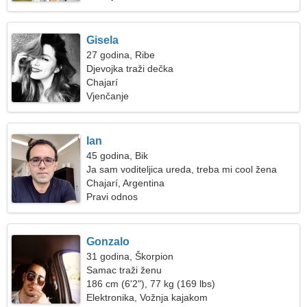
Gisela
27 godina, Ribe
Djevojka traži dečka
Chajarí
Vjenčanje
Ian
45 godina, Bik
Ja sam voditeljica ureda, treba mi cool žena
Chajarí, Argentina
Pravi odnos
Gonzalo
31 godina, Škorpion
Samac traži ženu
186 cm (6'2"), 77 kg (169 lbs)
Elektronika, Vožnja kajakom