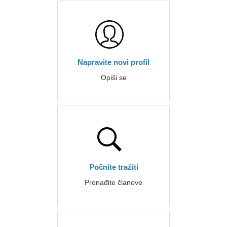
Napravite novi profil
Opiši se
Počnite tražiti
Pronađite članove