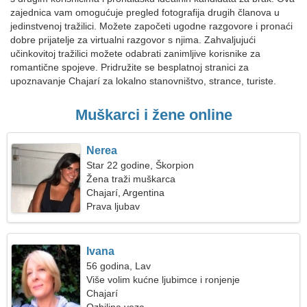
zajednica vam omogućuje pregled fotografija drugih članova u
jedinstvenoj tražilici. Možete započeti ugodne razgovore i pronaći
dobre prijatelje za virtualni razgovor s njima. Zahvaljujući
učinkovitoj tražilici možete odabrati zanimljive korisnike za
romantične spojeve. Pridružite se besplatnoj stranici za
upoznavanje Chajarí za lokalno stanovništvo, strance, turiste.
Muškarci i žene online
Nerea
Star 22 godine, Škorpion
Žena traži muškarca
Chajarí, Argentina
Prava ljubav
Ivana
56 godina, Lav
Više volim kućne ljubimce i ronjenje
Chajarí