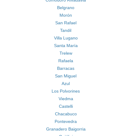
Comodoro Rivadavia
Belgrano
Morón
San Rafael
Tandil
Villa Lugano
Santa María
Trelew
Rafaela
Barracas
San Miguel
Azul
Los Polvorines
Viedma
Castelli
Chacabuco
Pontevedra
Granadero Baigorria