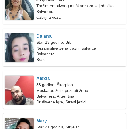
40 godina, Jarac
Tražim emotivnog muškarca za zajedničko
planinarenje
Balvanera
Ozbiljna veza
Daiana
Star 23 godine, Bik
Nezamisliva žena traži muškarca
Balvanera
Brak
Alexis
33 godine, Škorpion
Muškarac želi upoznati ženu
Balvanera, Argentina
Društvene igre, Strani jezici
Mary
Star 21 godinu, Strijelac