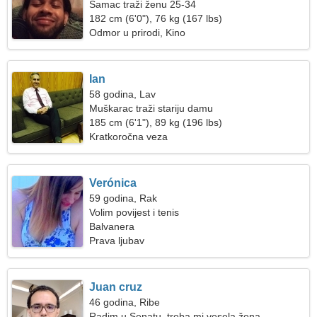
Samac traži ženu 25-34
182 cm (6'0"), 76 kg (167 lbs)
Odmor u prirodi, Kino
Ian
58 godina, Lav
Muškarac traži stariju damu
185 cm (6'1"), 89 kg (196 lbs)
Kratkoročna veza
Verónica
59 godina, Rak
Volim povijest i tenis
Balvanera
Prava ljubav
Juan cruz
46 godina, Ribe
Radim u Senatu, treba mi vesela žena